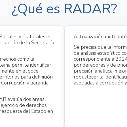
¿Qué es RADAR?
ciales y Culturales es
Actualización metodológi
rrupción de la Secretaría
Se precisa que la inform
de análisis estadístico c
derechos como la
correspondiente a 2024
stema permite identificar
ponderadores y de prioriz
vamente en el goce
precisión analítica, mejo
rritorios para definición
robustecer la identifica
a Corrupción y garantía
asociadas a corrupción 
AR evalúa dos áreas
 ejercicio de derechos.
a respuesta del Estado en